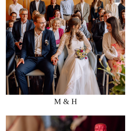
M & H